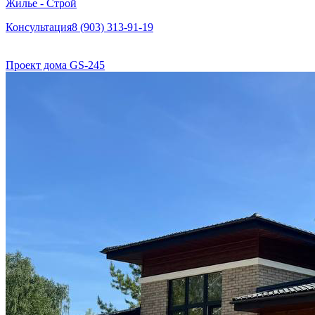
Жилье - Строй
Консультация
8 (903) 313-91-19
Проект дома GS-245